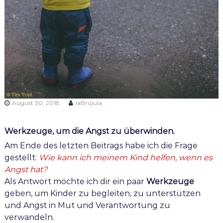
m
o
r
i
i
l
k
a
n
i
m
a
s
August 30, 2018
laBrújula
Werkzeuge, um die Angst zu überwinden.
Am Ende des letzten Beitrags habe ich die Frage
gestellt:
Wie kann ich meinem Kind helfen, wenn es
Angst hat?
Als Antwort möchte ich dir ein paar
Werkzeuge
geben, um Kinder zu begleiten, zu unterstützen
und Angst in Mut und Verantwortung zu
verwandeln.