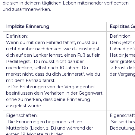
die sich in deinem täglichen Leben miteinander verflechten
und zusammenwirken.
Implizite Erinnerung
Explizites 
Definition:
Definition:
Wenn du mit dem Fahrrad fährst, musst du
Denk jetzt 
nicht darüber nachdenken, wie du einstiegst,
Fahrrad gef
dich auf den Lenker lehnst, einen Fuß auf ein
Hat dir jem
Pedal legst… Du musst nicht darüber
sehr großes
nachdenken, selbst nach 10 Jahren. Du
-> Es ist di
merkst nicht, dass du dich „erinnerst“, wie du
der Vergang
mit dem Fahrrad fährst.
-> Die Erfahrungen von der Vergangenheit
beeinflussen dein Verhalten in der Gegenwart,
ohne zu merken, dass deine Erinnerung
ausgelöst wurde.
Eigenschaften:
Eigenschaft
-Die Erinnerungen beginnen sich im
-Sie sind b
Mutterleib (Lieder, z. B.) und während der
Bedeutung.
ersten 18 Monate zu bilden.