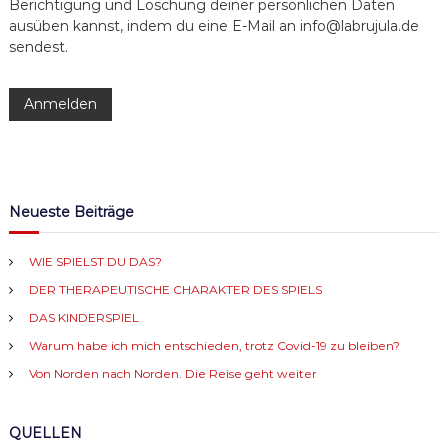
Berichtigung und Löschung deiner persönlichen Daten
ausüben kannst, indem du eine E-Mail an info@labrujula.de
i
sendest.
o
n
Neueste Beiträge
WIE SPIELST DU DAS?
DER THERAPEUTISCHE CHARAKTER DES SPIELS
DAS KINDERSPIEL
Warum habe ich mich entschieden, trotz Covid-19 zu bleiben?
Von Norden nach Norden. Die Reise geht weiter
QUELLEN