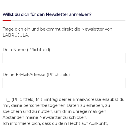
a
Willst du dich für den Newsletter anmelden?
g
Trage dich ein und bekommt direkt die Newsletter von
s
LABRÚJULA.
n
Dein Name (Pflichtfeld)
a
v
Deine E-Mail-Adresse (Pflichtfeld)
i
g
(Pflichtfeld) Mit Eintrag deiner Email-Adresse erlaubst du
mir, deine personenbezogenen Daten zu erheben, zu
a
speichern und zu nutzen, um dir in unregelmäßigen
Abständen meine Newsletter zu schicken.
Ich informiere dich, dass du dein Recht auf Auskunft,
t