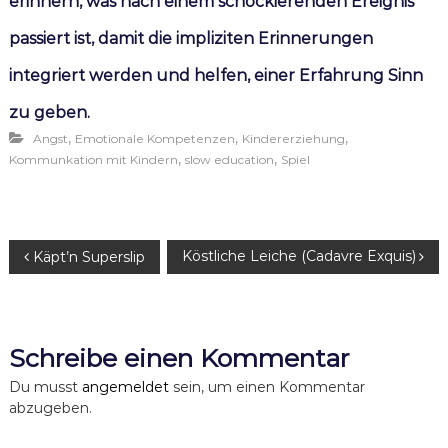
erinnern, was nach einem schockierenden Ereignis
passiert ist, damit die impliziten Erinnerungen
integriert werden und helfen, einer Erfahrung Sinn
zu geben.
,
,
,
Angst
Emotionale Kompetenzen
Kindererziehung
,
,
Kommunkation mit Kindern
slow education
Spiel
B
Köstliche Leiche (Cadavre Exquis)
Käpt’n Superslip
e
i
Schreibe einen Kommentar
t
Du musst
angemeldet
sein, um einen Kommentar
abzugeben.
r