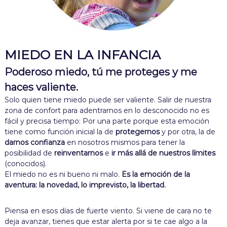
m
o
r
i
i
l
k
a
n
i
m
a
MIEDO EN LA INFANCIA
s
Poderoso miedo, tú me proteges y me
haces valiente.
Solo quien tiene miedo puede ser valiente. Salir de nuestra
zona de confort para adentrarnos en lo desconocido no es
fácil y precisa tiempo: Por una parte porque esta emoción
tiene como función inicial la de
protegernos
y por otra, la de
darnos confianza
en nosotros mismos para tener la
posibilidad de
reinventarnos
e
ir más allá de nuestros límites
(conocidos).
El miedo no es ni bueno ni malo.
Es la emoción de la
aventura: la novedad, lo imprevisto, la libertad.
Piensa en esos días de fuerte viento. Si viene de cara no te
deja avanzar, tienes que estar alerta por si te cae algo a la