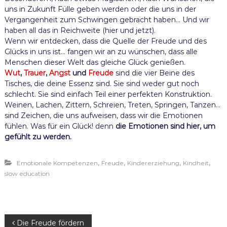
uns in Zukunft Fülle geben werden oder die uns in der
Vergangenheit zum Schwingen gebracht haben… Und wir
haben all das in Reichweite (hier und jetzt).
Wenn wir entdecken, dass die Quelle der Freude und des
Glücks in uns ist… fangen wir an zu wünschen, dass alle
Menschen dieser Welt das gleiche Glück genießen.
Wut
,
Trauer
,
Angst
und
Freude
sind die vier Beine des
Tisches, die deine Essenz sind. Sie sind weder gut noch
schlecht. Sie sind einfach Teil einer perfekten Konstruktion.
Weinen, Lachen, Zittern, Schreien, Treten, Springen, Tanzen…
sind Zeichen, die uns aufweisen, dass wir die Emotionen
fühlen. Was für ein Glück! denn
die Emotionen sind hier, um
gefühlt zu werden.
,
,
,
,
Emotionale Kompetenzen
Freude
Kindererziehung
Kindheit
slow education
B
Die Freude fördern