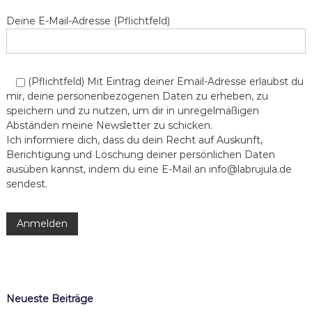
Deine E-Mail-Adresse (Pflichtfeld)
i
g
(Pflichtfeld) Mit Eintrag deiner Email-Adresse erlaubst du
a
mir, deine personenbezogenen Daten zu erheben, zu
speichern und zu nutzen, um dir in unregelmäßigen
t
Abständen meine Newsletter zu schicken.
Ich informiere dich, dass du dein Recht auf Auskunft,
i
Berichtigung und Löschung deiner persönlichen Daten
ausüben kannst, indem du eine E-Mail an info@labrujula.de
o
sendest.
n
Neueste Beiträge