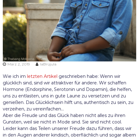
m
o
r
i
i
l
k
a
n
i
m
a
s
März 2, 2019
laBrújula
Wie ich im
letzten Artikel
geschrieben habe: Wenn wir
glücklich sind, sind wir attraktiver für andere. Wir schaffen
Hormone (Endorphine, Serotonin und Dopamin), die helfen,
uns zu entlasten, uns in gute Laune zu versetzen und zu
genießen. Das Glücklichsein hilft uns, authentisch zu sein, zu
verzeihen, zu vereinfachen…
Aber die Freude und das Glück haben nicht alles zu ihren
Gunsten, weil sie nicht in Mode sind. Sie sind nicht cool.
Leider kann das Teilen unserer Freude dazu führen, dass wir
in den Augen anderer kindisch, oberflächlich und sogar albern