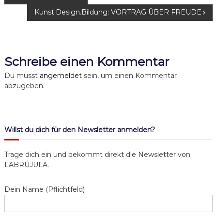
Kunst.Design.Bildung: VORTRAG ÜBER FREUDE
e
i
Schreibe einen Kommentar
t
Du musst
angemeldet
sein, um einen Kommentar
r
abzugeben.
a
g
Willst du dich für den Newsletter anmelden?
s
Trage dich ein und bekommt direkt die Newsletter von
LABRÚJULA.
n
Dein Name (Pflichtfeld)
a
v