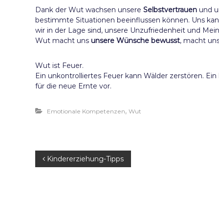
Dank der Wut wachsen unsere
Selbstvertrauen
und u
bestimmte Situationen beeinflussen können. Uns kan
wir in der Lage sind, unsere Unzufriedenheit und Me
Wut macht uns
unsere Wünsche bewusst
, macht un
Wut ist Feuer.
Ein unkontrolliertes Feuer kann Wälder zerstören. Ein 
für die neue Ernte vor.
,
Emotionale Kompetenzen
Wut
B
Kindererziehung-Tipps
e
i