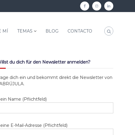
[
[
[
s
s
s
h
h
h
 MÍ
TEMAS
BLOG
CONTACTO
a
a
a
r
r
r
i
i
i
f
f
f
illst du dich für den Newsletter anmelden?
f
f
f
rage dich ein und bekommt direkt die Newsletter von
]
]
]
ABRÚJULA.
f
i
l
a
n
i
ein Name (Pflichtfeld)
c
s
n
e
t
k
b
a
e
eine E-Mail-Adresse (Pflichtfeld)
o
g
d