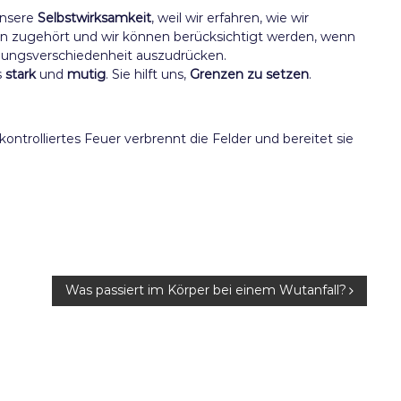
nsere
Selbstwirksamkeit
, weil wir erfahren, wie wir
n zugehört und wir können berücksichtigt werden, wenn
inungsverschiedenheit auszudrücken.
s
stark
und
mutig
. Sie hilft uns,
Grenzen zu setzen
.
kontrolliertes Feuer verbrennt die Felder und bereitet sie
Was passiert im Körper bei einem Wutanfall?