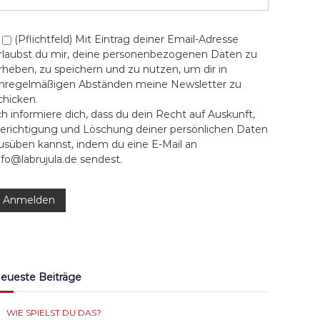
o
r
i
k
a
n
(Pflichtfeld) Mit Eintrag deiner Email-Adresse
rlaubst du mir, deine personenbezogenen Daten zu
m
rheben, zu speichern und zu nutzen, um dir in
nregelmäßigen Abständen meine Newsletter zu
chicken.
ch informiere dich, dass du dein Recht auf Auskunft,
erichtigung und Löschung deiner persönlichen Daten
usüben kannst, indem du eine E-Mail an
nfo@labrujula.de sendest.
eueste Beiträge
WIE SPIELST DU DAS?