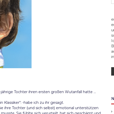
e
e
u
s
I
B
a
i
-jährige Tochter ihren ersten großen Wutanfall hatte …
N
 Klassiker“: -habe ich zu ihr gesagt.
 sie ihre Tochter (und sich selbst) emotional unterstützen
 musste. Sie fühlte sich verurteilt, hat sich geschämt und