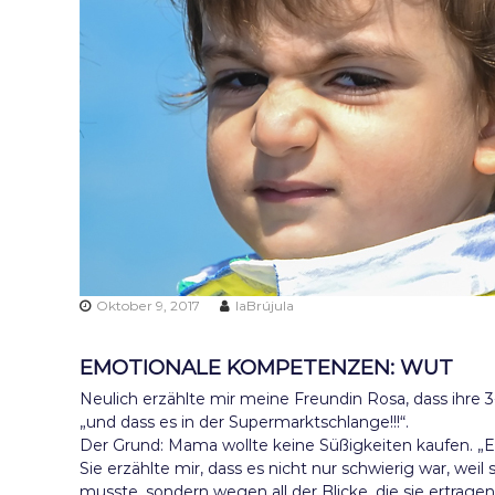
a
f
a
m
i
l
i
a
s
Oktober 9, 2017
laBrújula
EMOTIONALE KOMPETENZEN: WUT
Neulich erzählte mir meine Freundin Rosa, dass ihre 3
„und dass es in der Supermarktschlange!!!“.
Der Grund: Mama wollte keine Süßigkeiten kaufen. „Ein
Sie erzählte mir, dass es nicht nur schwierig war, weil
musste, sondern wegen all der Blicke, die sie ertragen