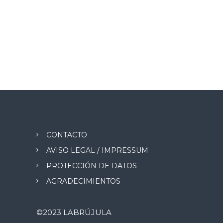
e
e
n
t
r
a
d
CONTACTO
AVISO LEGAL / IMPRESSUM
a
PROTECCIÓN DE DATOS
s
AGRADECIMIENTOS
©2023 LABRÚJULA