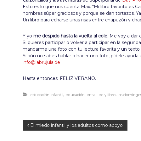
Calzoncillos y las aventuras de Superpañal
de
Dav Pilk
Esto es lo que nos cuenta Max: “Mi libro favorito es C
nombres súper graciosos y porque se dan tortazos. Ya
Un libro para echarse unas risas entre chapuzón y ch
Y yo
me despido hasta la vuelta al cole
. Me voy a dar
Si quieres participar o volver a participar en la segu
mandarme una foto con tu lectura favorita y un texto
Si aún no sabes hablar o hacer una foto, pídele ayuda
info@labrujula.de
Hasta entonces: FELIZ VERANO.
,
,
,
,
educación infantil
educación lenta
leer
libro
los domingos
N
El miedo infantil y los adultos como apoyo
a