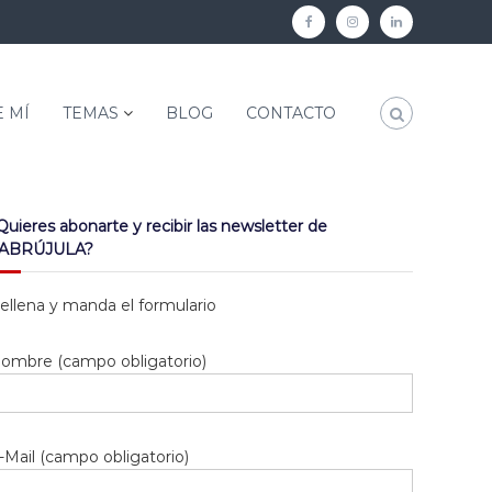
[
[
[
s
s
s
h
h
h
 MÍ
TEMAS
BLOG
CONTACTO
a
a
a
r
r
r
i
i
i
f
f
f
Quieres abonarte y recibir las newsletter de
ABRÚJULA?
f
f
f
]
]
]
ellena y manda el formulario
f
i
l
a
n
i
ombre (campo obligatorio)
c
s
n
e
t
k
b
a
e
-Mail (campo obligatorio)
o
g
d