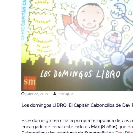
a
f
a
m
i
l
i
a
s
julio 22, 2018
laBrújula
Los domingos LIBRO: El Capitán Calzoncillos de Dav P
Este domingo termina la primera temporada de
Los d
encargado de cerrar este ciclo es
Max (8 años)
que nos