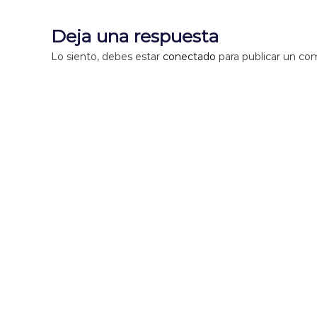
v
Deja una respuesta
e
Lo siento, debes estar
conectado
para publicar un co
g
a
c
i
ó
n
d