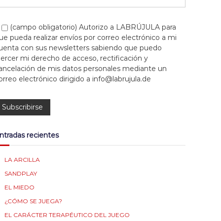
o
r
i
k
a
n
(campo obligatorio) Autorizo a LABRÚJULA para
ue pueda realizar envíos por correo electrónico a mi
m
uenta con sus newsletters sabiendo que puedo
jercer mi derecho de acceso, rectificación y
ancelación de mis datos personales mediante un
orreo electrónico dirigido a info@labrujula.de
ntradas recientes
LA ARCILLA
SANDPLAY
EL MIEDO
¿CÓMO SE JUEGA?
EL CARÁCTER TERAPÉUTICO DEL JUEGO