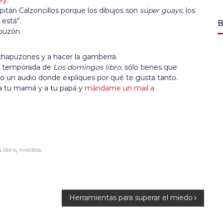
ey
.
apitán Calzoncillos porque los dibujos son
súper guays,
los
 está”.
B
apuzón.
 chapuzones y a hacer la gamberra.
nda temporada de
Los domingos libro
, sólo tienes que
 o un audio donde expliques por qué te gusta tanto.
 a tu mamá y a tu papá y
mándame un mail a
,
 libro
medios
Herramientas para superar el miedo