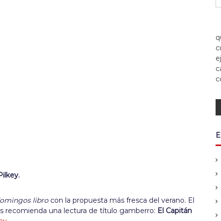
q
c
e
c
c
E
ilkey.
omingos libro
con la propuesta más fresca del verano. El
 recomienda una lectura de título gamberro:
El Capitán